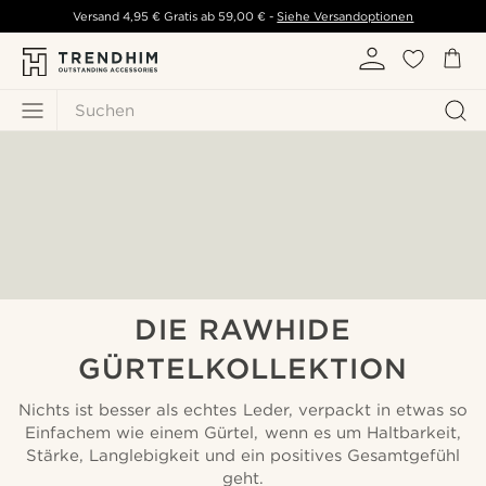
Versand
4,95 €
Gratis ab
59,00 €
-
Siehe Versandoptionen
Suchen
DIE RAWHIDE
GÜRTELKOLLEKTION
Nichts ist besser als echtes Leder, verpackt in etwas so
Einfachem wie einem Gürtel, wenn es um Haltbarkeit,
Stärke, Langlebigkeit und ein positives Gesamtgefühl
geht.