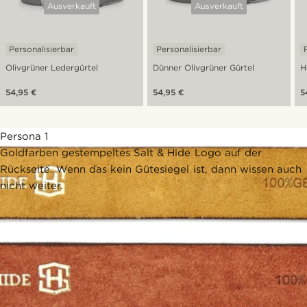
Ausverkauft
Ausverkauft
Personalisierbar
Personalisierbar
Olivgrüner Ledergürtel
Dünner Olivgrüner Gürtel
H
54,95 €
54,95 €
5
Persona 1
Goldfarben gestempeltes Salt & Hide Logo auf der
Rückseite. Wenn das kein Gütesiegel ist, dann wissen auch
nicht weiter.