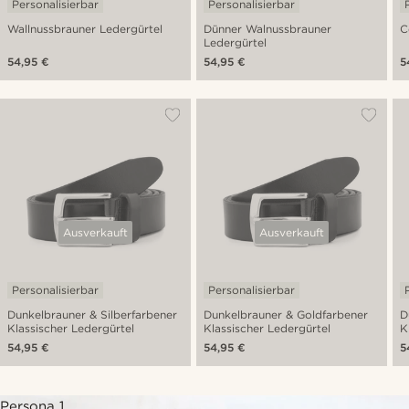
Personalisierbar
Personalisierbar
Wallnussbrauner Ledergürtel
Dünner Walnussbrauner
C
Ledergürtel
54,95 €
54,95 €
5
Ausverkauft
Ausverkauft
Personalisierbar
Personalisierbar
Dunkelbrauner & Silberfarbener
Dunkelbrauner & Goldfarbener
D
Klassischer Ledergürtel
Klassischer Ledergürtel
K
54,95 €
54,95 €
5
Persona 1