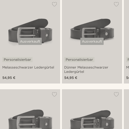
Ausverkauft
Ausverkauft
Personalisierbar
Personalisierbar
Melasseschwarzer Ledergürtel
Dünner Melasseschwarzer
M
Ledergürtel
54,95 €
54,95 €
5