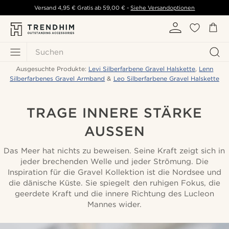
Versand
4,95 €
Gratis ab
59,00 €
-
Siehe Versandoptionen
Suchen
Ausgesuchte Produkte:
Levi Silberfarbene Gravel Halskette
,
Lenn
Silberfarbenes Gravel Armband
&
Leo Silberfarbene Gravel Halskette
TRAGE INNERE STÄRKE
AUSSEN
Das Meer hat nichts zu beweisen. Seine Kraft zeigt sich in
jeder brechenden Welle und jeder Strömung. Die
Inspiration für die Gravel Kollektion ist die Nordsee und
die dänische Küste. Sie spiegelt den ruhigen Fokus, die
geerdete Kraft und die innere Richtung des Lucleon
Mannes wider.