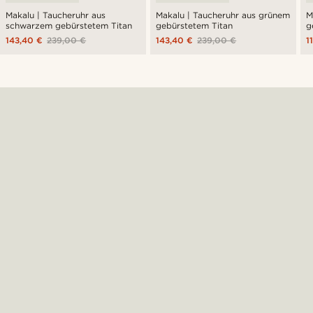
Makalu | Taucheruhr aus
Makalu | Taucheruhr aus grünem
M
schwarzem gebürstetem Titan
gebürstetem Titan
g
143,40 €
239,00 €
143,40 €
239,00 €
1