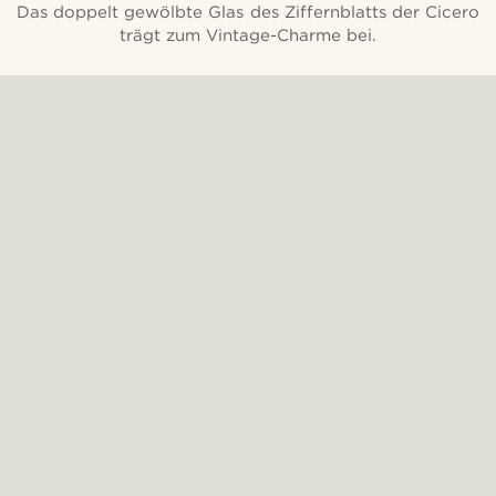
Das doppelt gewölbte Glas des Ziffernblatts der Cicero
trägt zum Vintage-Charme bei.