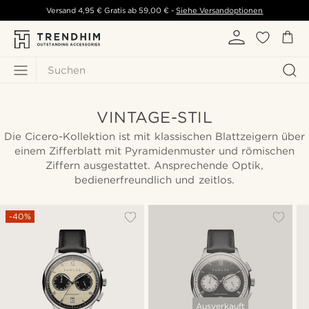
Versand
4,95 €
Gratis ab
59,00 €
-
Siehe Versandoptionen
Suchen
VINTAGE-STIL
Die Cicero-Kollektion ist mit klassischen Blattzeigern über
einem Zifferblatt mit Pyramidenmuster und römischen
Ziffern ausgestattet. Ansprechende Optik,
bedienerfreundlich und zeitlos.
-40%
Ausverkauft