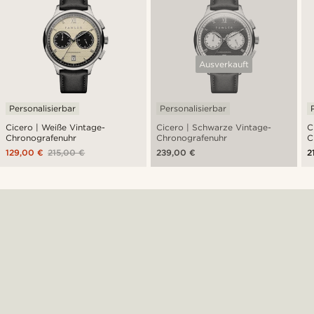
Ausverkauft
Personalisierbar
Personalisierbar
Cicero | Weiße Vintage-
Cicero | Schwarze Vintage-
C
Chronografenuhr
Chronografenuhr
C
129,00 €
215,00 €
239,00 €
2