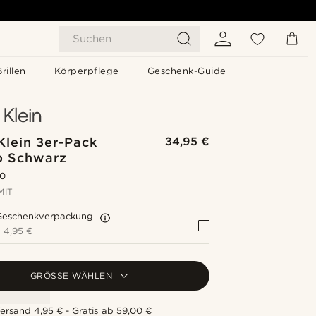
Suchen
Brillen
Körperpflege
Geschenk-Guide
Klein 3er-Pack
34,95 €
ip Schwarz
.0
MIT
Geschenkverpackung
+
4,95 €
GRÖSSE WÄHLEN
ersand 4,95 € - Gratis ab 59,00 €