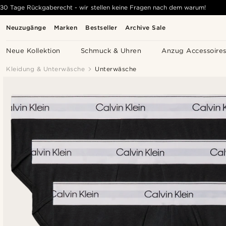
30 Tage Rückgaberecht - wir stellen keine Fragen nach dem warum!
Neuzugänge
Marken
Bestseller
Archive Sale
Neue Kollektion
Schmuck & Uhren
Anzug Accessoire
Kleidung & Unterwäsche
Unterwäsche