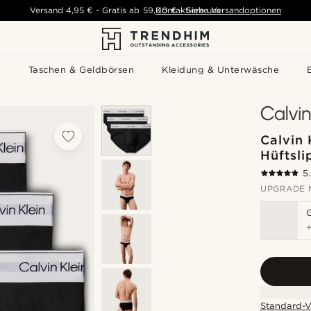
Versand
4,95 €
-
Gratis ab
59,00 €
Kontaktiere uns
-
Siehe Versandoptionen
s
Taschen & Geldbörsen
Kleidung & Unterwäsche
Calvin 
Hüftsl
5
UPGRADE 
Standard-V