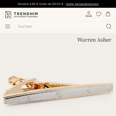
Versand
4,95 €
Gratis ab
59,00 €
-
Siehe Versandoptionen
Suchen