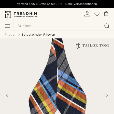
Versand
4,95 €
Gratis ab
59,00 €
-
Siehe Versandoptionen
Suchen
Fliegen
Selbstbinder Fliegen