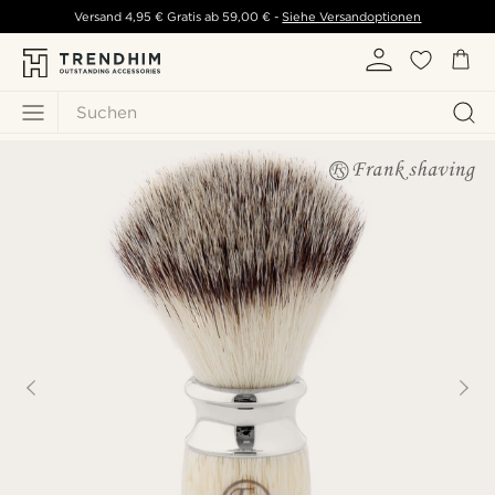
Versand
4,95 €
Gratis ab
59,00 €
-
Siehe Versandoptionen
Suchen