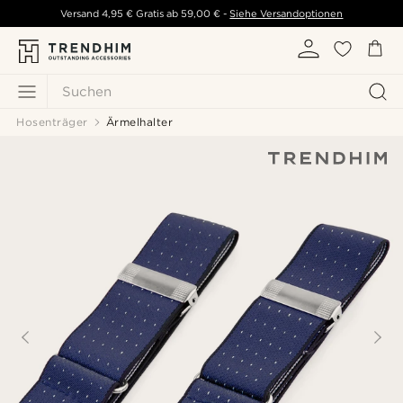
Versand
4,95 €
Gratis ab
59,00 €
-
Siehe Versandoptionen
Suchen
Hosenträger
Ärmelhalter