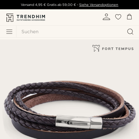
Versand
4,95 €
Gratis ab
59,00 €
-
Siehe Versandoptionen
Suchen