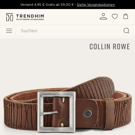
Versand
4,95 €
Gratis ab
59,00 €
-
Siehe Versandoptionen
Suchen