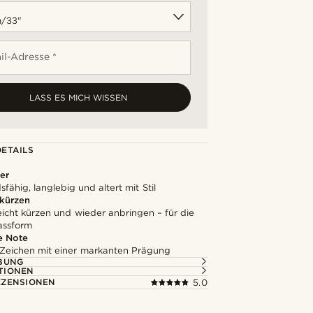
il-Adresse *
LASS ES MICH WISSEN
ETAILS
er
fähig, langlebig und altert mit Stil
 kürzen
leicht kürzen und wieder anbringen – für die
assform
e Note
 Zeichen mit einer markanten Prägung
BUNG
TIONEN
ZENSIONEN
5.0