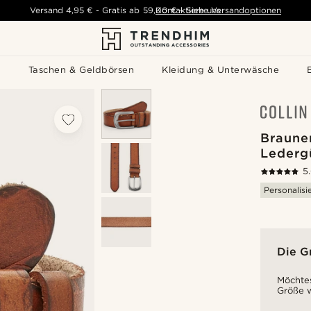
Versand
4,95 €
-
Gratis ab
59,00 €
Kontaktiere uns
-
Siehe Versandoptionen
s
Taschen & Geldbörsen
Kleidung & Unterwäsche
Braune
Lederg
5
Personalisi
Die G
Möchtes
Größe w