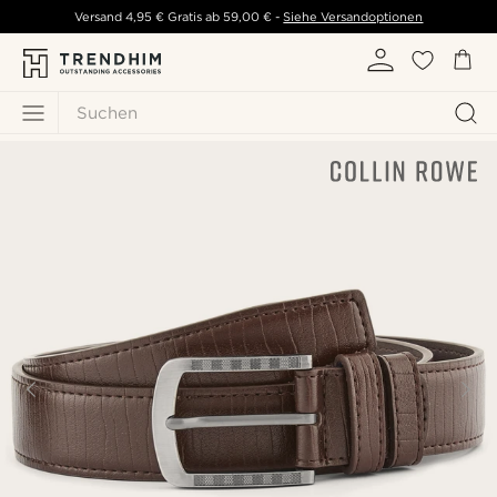
Versand
4,95 €
Gratis ab
59,00 €
-
Siehe Versandoptionen
Suchen