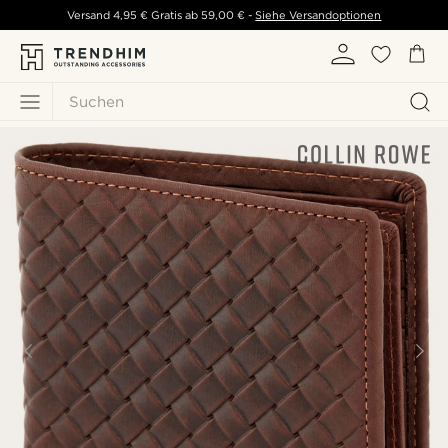
Versand
4,95 €
Gratis ab
59,00 €
-
Siehe Versandoptionen
Suchen