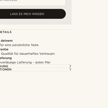
LASS ES MICH WISSEN
ETAILS
u deinem
für eine persönliche Note
rantie
 Qualität für dauerhaftes Vertrauen
ieferung
uverlässige Lieferung – jedes Mal
BUNG
TIONEN