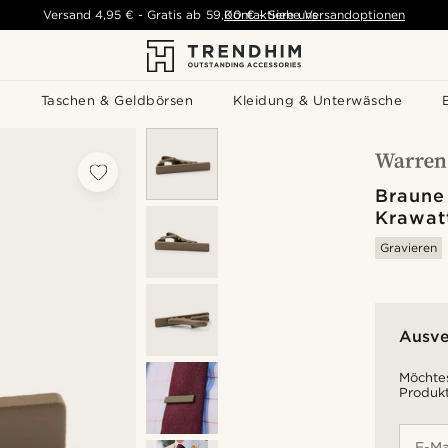
Versand
4,95 €
-
Gratis ab
59,00 €
Kontaktiere uns
-
Siehe Versandoptionen
s
Taschen & Geldbörsen
Kleidung & Unterwäsche
Braune
Krawat
Gravieren
Ausve
Möchtes
Produkt
E-Ma