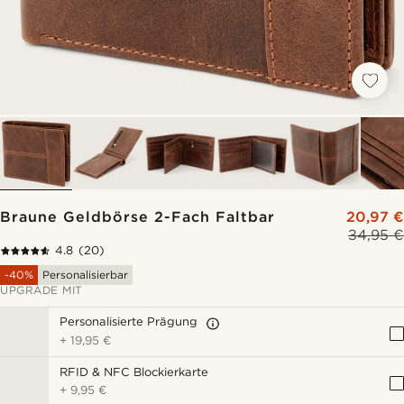
Braune Geldbörse 2-Fach Faltbar
20,97 €
34,95 €
4.8
(20)
-40%
Personalisierbar
UPGRADE MIT
Personalisierte Prägung
+
19,95 €
RFID & NFC Blockierkarte
+
9,95 €