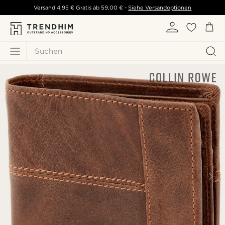
Versand
4,95 €
Gratis ab
59,00 €
-
Siehe Versandoptionen
Suchen