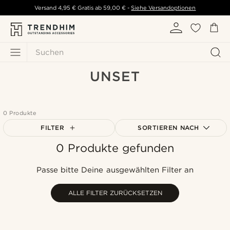
Versand
4,95 €
Gratis ab
59,00 €
-
Siehe Versandoptionen
Suchen
UNSET
0 Produkte
FILTER
SORTIEREN NACH
0 Produkte gefunden
Am Beliebtesten
Neuste
Passe bitte Deine ausgewählten Filter an
Niedrigster Preis
Höchster Preis
ALLE FILTER ZURÜCKSETZEN