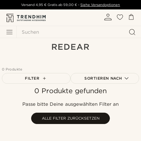
Versand
4,95 €
Gratis ab
59,00 €
-
Siehe Versandoptionen
Suchen
REDEAR
0 Produkte
FILTER
SORTIEREN NACH
0 Produkte gefunden
Am Beliebtesten
Neuste
Passe bitte Deine ausgewählten Filter an
Niedrigster Preis
Höchster Preis
ALLE FILTER ZURÜCKSETZEN