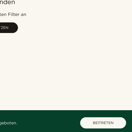
unden
Am Beliebtesten
Neuste
en Filter an
Niedrigster Preis
TZEN
Höchster Preis
geboten.
BEITRETEN