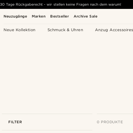
30 Tage Rückgaberecht - wir stellen keine Fragen nach dem warum!
Neuzugänge
Marken
Bestseller
Archive Sale
Neue Kollektion
Schmuck & Uhren
Anzug Accessoire
FILTER
0 PRODUKTE