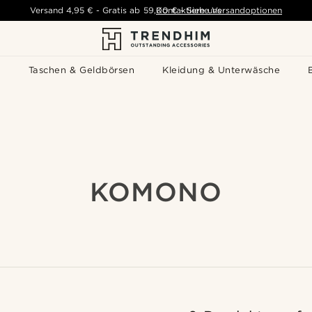
Versand
4,95 €
-
Gratis ab
59,00 €
Kontaktiere uns
-
Siehe Versandoptionen
s
Taschen & Geldbörsen
Kleidung & Unterwäsche
KOMONO