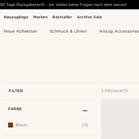
30 Tage Rückgaberecht - wir stellen keine Fragen nach dem warum!
Neuzugänge
Marken
Bestseller
Archive Sale
Neue Kollektion
Schmuck & Uhren
Anzug Accessoire
FILTER
3 PRODUKTE
FARBE
Braun
(3)