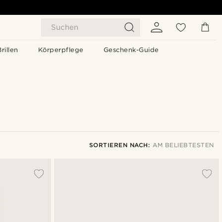
Suchen
Brillen
Körperpflege
Geschenk-Guide
SORTIEREN NACH:
AM BELIEBTESTEN
Am Beliebtesten
Neuste
Niedrigster Preis
Höchster Preis