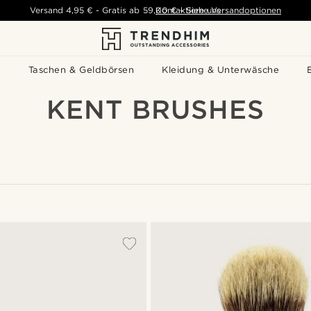
Versand
4,95 €
-
Gratis ab
59,00 €
Kontaktiere uns
-
Siehe Versandoptionen
s
Taschen & Geldbörsen
Kleidung & Unterwäsche
KENT BRUSHES