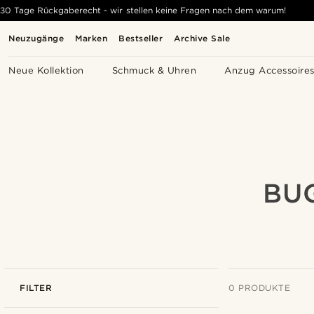
30 Tage Rückgaberecht - wir stellen keine Fragen nach dem warum!
Neuzugänge
Marken
Bestseller
Archive Sale
Neue Kollektion
Schmuck & Uhren
Anzug Accessoire
BU
FILTER
0 PRODUKTE