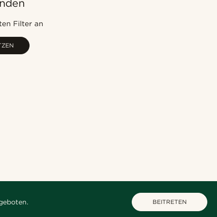
unden
Am Beliebtesten
Neuste
en Filter an
Niedrigster Preis
TZEN
Höchster Preis
geboten.
BEITRETEN