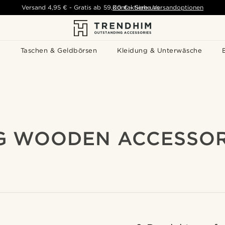
Versand
4,95 €
-
Gratis ab
59,00 €
Kontaktiere uns
-
Siehe Versandoptionen
s
Taschen & Geldbörsen
Kleidung & Unterwäsche
G WOODEN ACCESSOR