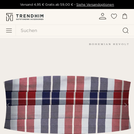
Versand
4,95 €
Gratis ab
59,00 €
-
Siehe Versandoptionen
Suchen