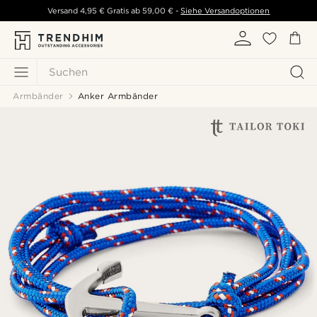
Versand
4,95 €
Gratis ab
59,00 €
-
Siehe Versandoptionen
Suchen
Armbänder
Anker Armbänder