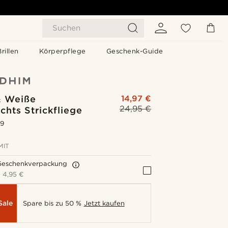
Suchen
Brillen
Körperpflege
Geschenk-Guide
& Weiße
14,97 €
24,95 €
hts Strickfliege
.9
MIT
Geschenkverpackung
+
4,95 €
Sale
Spare bis zu 50 %
Jetzt kaufen