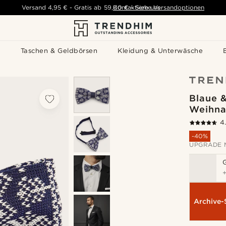
Versand
4,95 €
-
Gratis ab
59,00 €
Kontaktiere uns
-
Siehe Versandoptionen
s
Taschen & Geldbörsen
Kleidung & Unterwäsche
Blaue 
Weihnac
4
-40%
UPGRADE 
Archive-