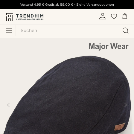
Versand
4,95 €
Gratis ab
59,00 €
-
Siehe Versandoptionen
Suchen