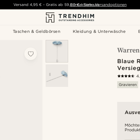
Versand
4,95 €
-
Gratis ab
59,00 €
Kontaktiere uns
-
Siehe Versandoptionen
s
Taschen & Geldbörsen
Kleidung & Unterwäsche
Blaue 
Versieg
4
Gravieren
Ausve
Möchtes
Produkt