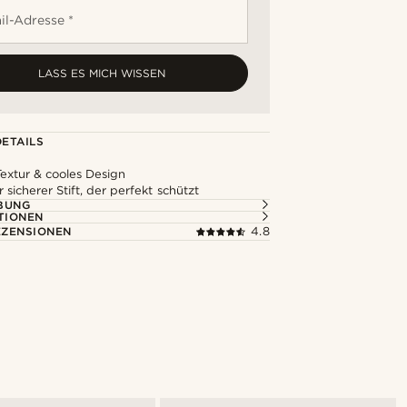
il-Adresse *
LASS ES MICH WISSEN
ETAILS
Textur & cooles Design
r sicherer Stift, der perfekt schützt
BUNG
TIONEN
ZENSIONEN
4.8