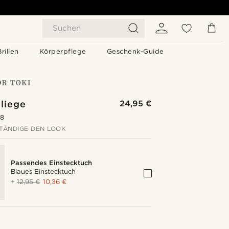
Suchen
Brillen
Körperpflege
Geschenk-Guide
liege
24,95 €
.8
TÄNDIGE DEN LOOK
Passendes Einstecktuch
Blaues Einstecktuch
+
12,95 €
10,36 €