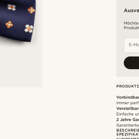
Ausve
Möchtes
Produkt
E-Ma
PRODUKTD
Vorbindbar
Immer perf
Verstellbar
Einfache 
2 Jahre Ga
Garantierte
BESCHREI
SPEZIFIKA