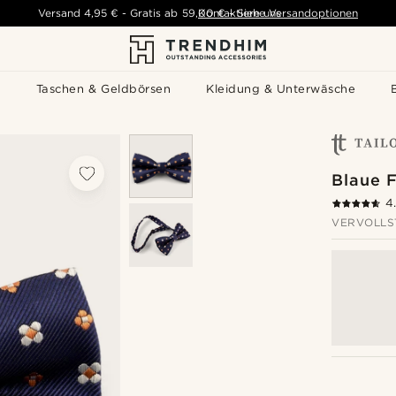
Versand
4,95 €
-
Gratis ab
59,00 €
Kontaktiere uns
-
Siehe Versandoptionen
s
Taschen & Geldbörsen
Kleidung & Unterwäsche
Blaue F
4
VERVOLLS