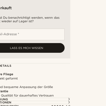
rkauft
t Du benachrichtigt werden, wenn das
 wieder auf Lager ist?
il-Adresse *
LASS ES MICH WISSEN
ETAILS
e Fliege
ekt geformt
und bequeme Anpassung der Größe
rantie
 Qualität für dauerhaftes Vertrauen
BUNG
TIONEN