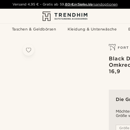
Versand
4,95 €
-
Gratis ab
59,00 €
Kontaktiere uns
-
Siehe Versandoptionen
s
Taschen & Geldbörsen
Kleidung & Unterwäsche
Black D
Omkred
16,9
Die G
Möchtes
Größe w
Größe