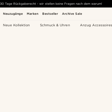
30 Tage Rückgaberecht - wir stellen keine Fragen nach dem warum!
Neuzugänge
Marken
Bestseller
Archive Sale
Neue Kollektion
Schmuck & Uhren
Anzug Accessoire