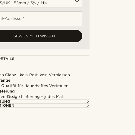
il-Adresse *
LASS ES MICH WISSEN
ETAILS
en Glanz - kein Rost, kein Verblassen
rantie
 Qualität für dauerhaftes Vertrauen
ieferung
uverlässige Lieferung – jedes Mal
BUNG
TIONEN