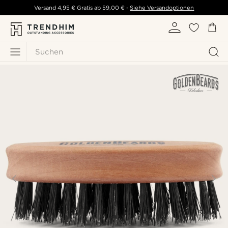
Versand
4,95 €
Gratis ab
59,00 €
-
Siehe Versandoptionen
Suchen