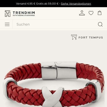
Versand
4,95 €
Gratis ab
59,00 €
-
Siehe Versandoptionen
Suchen