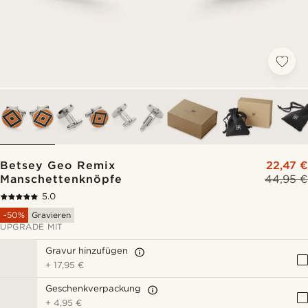
Betsey Geo Remix
22,47 €
Manschettenknöpfe
44,95 €
5.0
-50%
Gravieren
UPGRADE MIT
Gravur hinzufügen
+
17,95 €
Geschenkverpackung
+
4,95 €