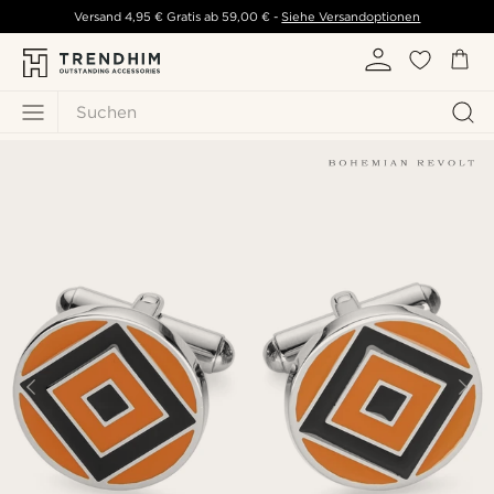
Versand
4,95 €
Gratis ab
59,00 €
-
Siehe Versandoptionen
Suchen