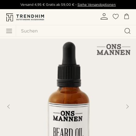
Versand
4,95 €
Gratis ab
59,00 €
-
Siehe Versandoptionen
Suchen