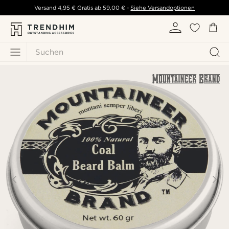
Versand
4,95 €
Gratis ab
59,00 €
-
Siehe Versandoptionen
Suchen