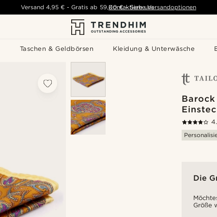
Versand
4,95 €
-
Gratis ab
59,00 €
Kontaktiere uns
-
Siehe Versandoptionen
s
Taschen & Geldbörsen
Kleidung & Unterwäsche
Barock
Einste
4
Personalisi
Die G
Möchtes
Größe w