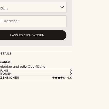
il-Adresse *
LASS ES MICH WISSEN
ETAILS
alität
nglebige und edle Oberfläche
BUNG
TIONEN
ZENSIONEN
4.0