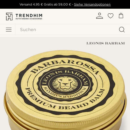
Versand
4,95 €
Gratis ab
59,00 €
-
Siehe Versandoptionen
Suchen