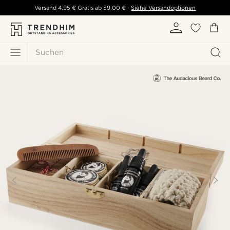
Versand
4,95 €
Gratis ab
59,00 €
-
Siehe Versandoptionen
Suchen