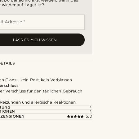
t Du benachrichtigt werden, wenn das
 wieder auf Lager ist?
il-Adresse *
LASS ES MICH WISSEN
ETAILS
en Glanz - kein Rost, kein Verblassen
erschluss
er Verschluss für den täglichen Gebrauch
 Reizungen und allergische Reaktionen
BUNG
TIONEN
ZENSIONEN
5.0