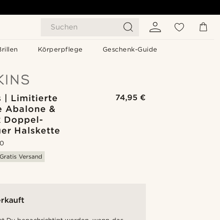
Suchen
Brillen
Körperpflege
Geschenk-Guide
 | Limitierte
74,95 €
e Abalone &
k Doppel-
er Halskette
.0
Gratis Versand
rkauft