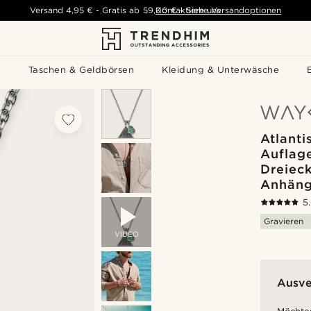
Versand
4,95 €
-
Gratis ab
59,00 €
Kontaktiere uns
-
Siehe Versandoptionen
s
Taschen & Geldbörsen
Kleidung & Unterwäsche
Atlantis
Auflag
Dreiec
Anhäng
5
Gravieren
VIDEO
Ausve