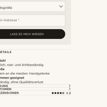
il-Adresse *
LASS ES MICH WISSEN
ETAILS
tahl
ich, rost- und lichtbeständig
öße
em an die meisten Handgelenke
mmen geeignet
ändig, ohne Qualitätsverlust
BUNG
TIONEN
ZENSIONEN
4.6