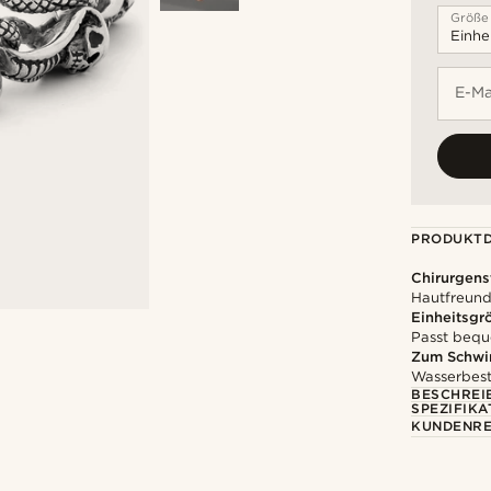
Größe
E-Ma
PRODUKTD
Chirurgens
Hautfreundl
Einheitsgr
Passt bequ
Zum Schwi
Wasserbest
BESCHREI
SPEZIFIKA
KUNDENRE