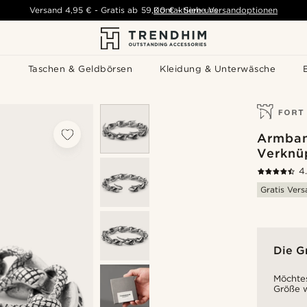
Versand
4,95 €
-
Gratis ab
59,00 €
Kontaktiere uns
-
Siehe Versandoptionen
s
Taschen & Geldbörsen
Kleidung & Unterwäsche
Armban
Verknü
4
Gratis Ver
Die G
Möchtes
Größe w