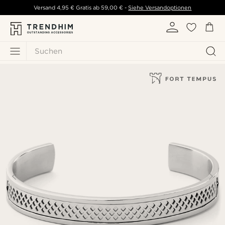
Versand
4,95 €
Gratis ab
59,00 €
-
Siehe Versandoptionen
Suchen