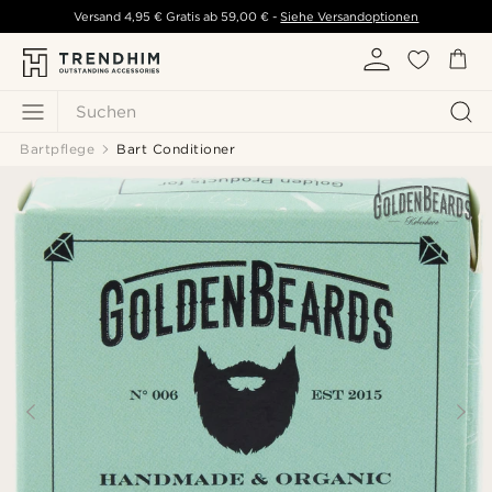
Versand
4,95 €
Gratis ab
59,00 €
-
Siehe Versandoptionen
Suchen
Bartpflege
Bart Conditioner