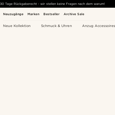
30 Tage Rückgaberecht - wir stellen keine Fragen nach dem warum!
Neuzugänge
Marken
Bestseller
Archive Sale
Neue Kollektion
Schmuck & Uhren
Anzug Accessoire