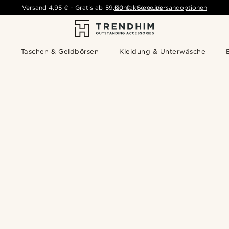
Versand
4,95 €
-
Gratis ab
59,00 €
Kontaktiere uns
-
Siehe Versandoptionen
s
Taschen & Geldbörsen
Kleidung & Unterwäsche