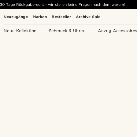
30 Tage Rückgaberecht - wir stellen keine Fragen nach dem warum!
Neuzugänge
Marken
Bestseller
Archive Sale
Neue Kollektion
Schmuck & Uhren
Anzug Accessoire