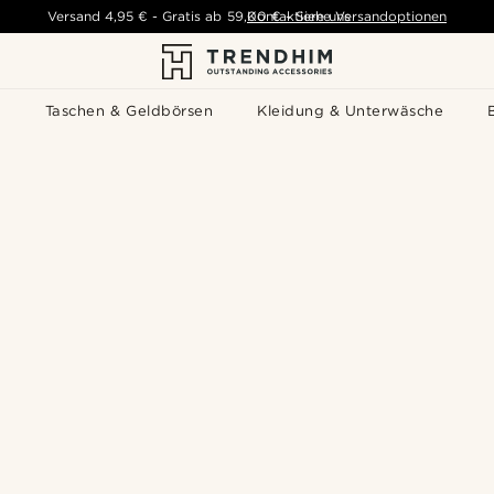
Versand
4,95 €
-
Gratis ab
59,00 €
Kontaktiere uns
-
Siehe Versandoptionen
s
Taschen & Geldbörsen
Kleidung & Unterwäsche