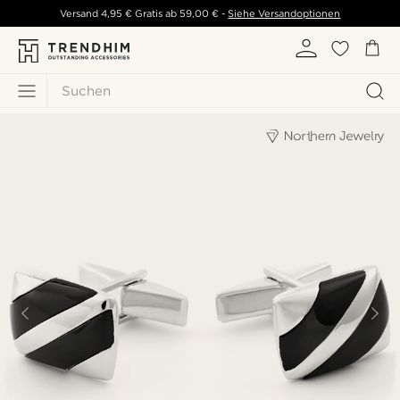
Versand
4,95 €
Gratis ab
59,00 €
-
Siehe Versandoptionen
Suchen