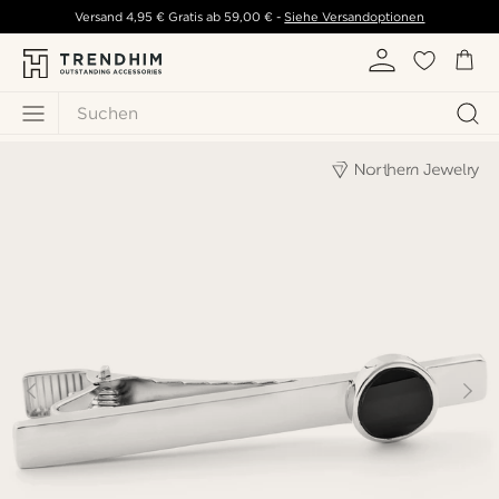
Versand
4,95 €
Gratis ab
59,00 €
-
Siehe Versandoptionen
Suchen