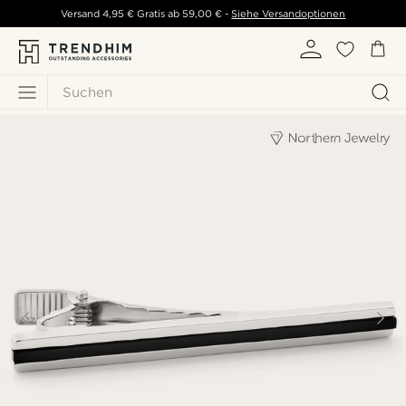
Versand
4,95 €
Gratis ab
59,00 €
-
Siehe Versandoptionen
Suchen