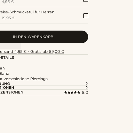
+
4,95 €
eise-Schmucketui für Herren
+
19,95 €
IN DEN WARENKORB
ersand 4,95 € - Gratis ab 59,00 €
ETAILS
tan
Glanz
ür verschiedene Piercings
BUNG
TIONEN
ZENSIONEN
5.0